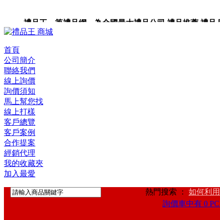
禮品王 筆禮品網 為全國最大禮品公司,禮品推薦,禮品,贈品
裝,禮品卡,企業禮品,禮品小物,高級禮品,禮品網站。
首頁
公司簡介
聯絡我們
線上詢價
詢價須知
馬上幫您找
線上打樣
客戶總覽
客戶案例
合作提案
經銷代理
我的收藏夾
加入最愛
熱門搜索 ：
如何利用
詢價車中有 0 PC