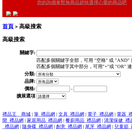
您的詢價車暫無商品趕快選擇心愛的商品吧
首頁
高級搜索
>
高級搜索
關鍵字:
匹配多個關鍵字全部，可用 "空格" 或 "AND" 連接。
匹配多個關鍵字其中部分，可用"+"或 "OR" 連接。如
分類:
品牌:
價格:
-
擴展選項
禮品王 商城
|
筆_禮品網
|
文具_禮品網
|
電子_禮品網
|
電器_
閒_禮品網
|
家居用品_禮品網
|
餐廚用品_禮品網
|
清潔保健_禮
_禮品網
|
隨身碟_禮品網
|
創意_禮品網
|
尾牙_禮品網
|
兒童節_