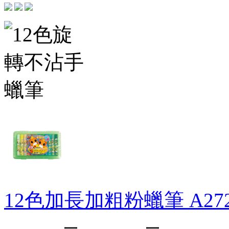
12色加長加粗粉蠟筆
A27