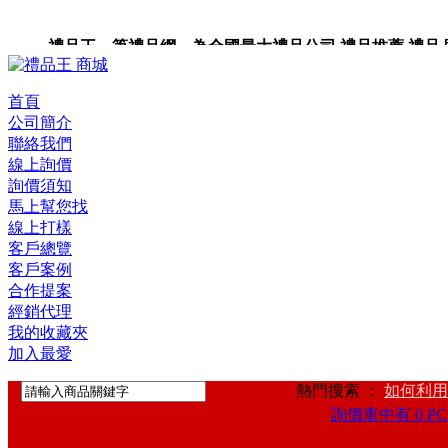
禮品王 筆禮品網 為全國最大禮品公司,禮品推薦,禮品,贈品
裝,禮品卡,企業禮品,禮品小物,高級禮品,禮品網站。
首頁
公司簡介
聯絡我們
線上詢價
詢價須知
馬上幫您找
線上打樣
客戶總覽
客戶案例
合作提案
經銷代理
我的收藏夾
加入最愛
熱門搜索 ：
如何利用
詢價車中有 0 PC