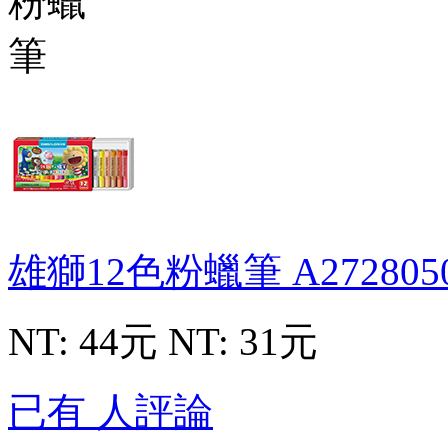
雄獅12色粉蠟筆
A272805
NT: 44元
NT: 31元
已有 人評論