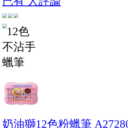
已有 人評論
奶油獅12色粉蠟筆
A2728