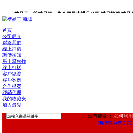
禮品王 筆禮品網 為全國最大禮品公司,禮品推薦,禮品,贈品
裝,禮品卡,企業禮品,禮品小物,高級禮品,禮品網站。
首頁
公司簡介
聯絡我們
線上詢價
詢價須知
馬上幫您找
線上打樣
客戶總覽
客戶案例
合作提案
經銷代理
我的收藏夾
加入最愛
熱門搜索 ：
如何利用
詢價車中有 0 PC