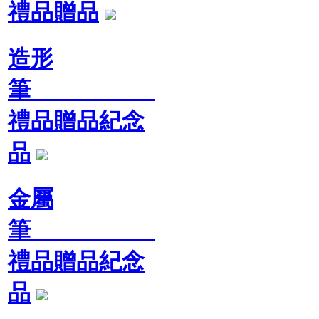
禮品贈品
造形
筆
禮品贈品紀念
品
金屬
筆
禮品贈品紀念
品