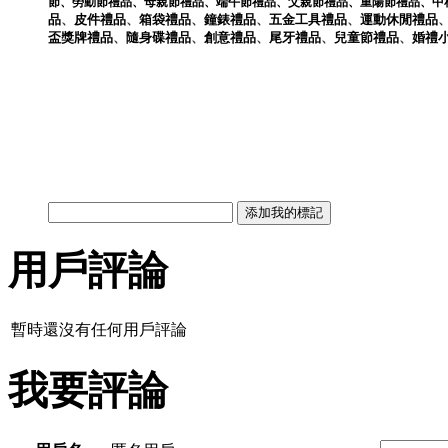
節
、
勞動節禮品
、
母親節禮品
、
端午節禮品
、
父親節禮品
、
重陽節禮品
、
中
品
、
皮件
禮品
、
箱袋
禮品
、
鐘錶
禮品
、
五金工具
禮品
、
運動休閒
禮品
盃獎牌
禮品
、
隨身碟
禮品
、
創意
禮品
、
尾牙
禮品
、
兒童節
禮品
、
婚禮
用戶評論
暫時還沒有任何用戶評論
我要評論