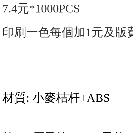
7.4元*1000PCS
印刷一色每個加1元及版費
材質: 小麥桔杆+ABS