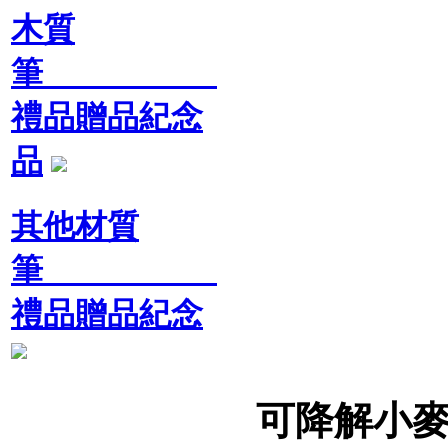
木質
筆
禮品贈品紀念
品
其他材質
筆
禮品贈品紀念
可降解小