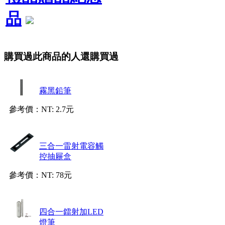
品
購買過此商品的人還購買過
霧黑鉛筆
參考價：
NT: 2.7元
三合一雷射電容觸
控抽屜盒
參考價：
NT: 78元
四合一鐳射加LED
燈筆