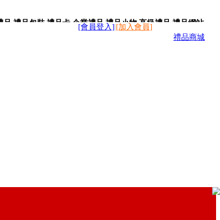
禮品,禮品包裝,禮品卡,企業禮品,禮品小物,高級禮品,禮品網站。
[會員登入]
|
[加入會員]
禮品商城