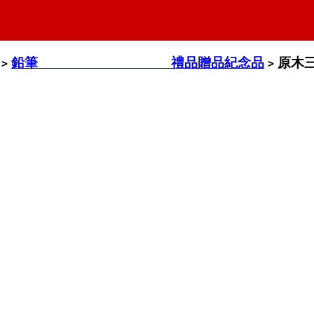
鉛筆 禮品贈品紀念品
原木
>
>