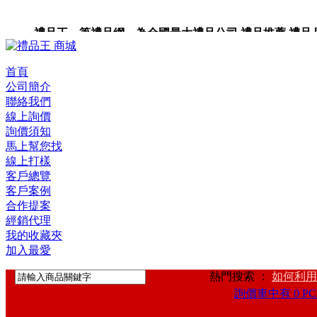
禮品王 筆禮品網 為全國最大禮品公司,禮品推薦,禮品,贈品
首頁
公司簡介
聯絡我們
線上詢價
詢價須知
馬上幫您找
線上打樣
客戶總覽
客戶案例
合作提案
經銷代理
我的收藏夾
加入最愛
熱門搜索 ：
如何利用
詢價車中有 0 PC