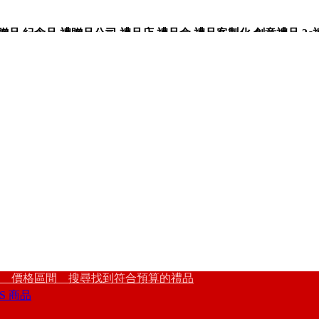
,紀念品,禮贈品公司,禮品店,禮品盒,禮品客製化,創意禮品,3c
 價格區間 搜尋找到符合預算的禮品
S 商品